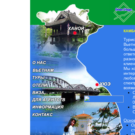
КАМБ
Турис
Вьетн
больш
ответ
разно
клиен
Мы хо
интер
любо
спект
вояжи
С
Л
В
C
Основ
О
с
Р