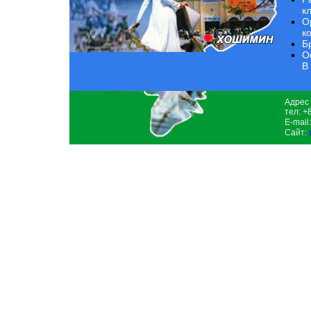
к
О
к
Б
О
В
Адрес 
тел: +
E-mail
Сайт: